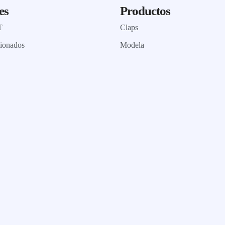
es
Productos
T
Claps
tionados
Modela